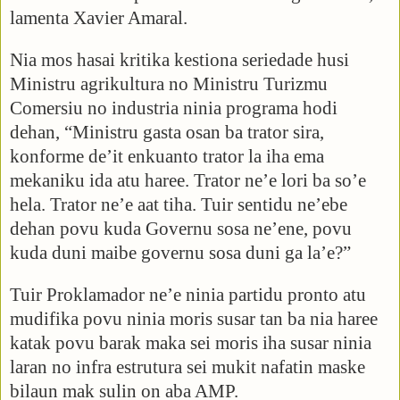
lamenta Xavier Amaral.
Nia mos hasai kritika kestiona seriedade husi
Ministru agrikultura no Ministru Turizmu
Comersiu no industria ninia programa hodi
dehan, “Ministru gasta osan ba trator sira,
konforme de’it enkuanto trator la iha ema
mekaniku ida atu haree. Trator ne’e lori ba so’e
hela. Trator ne’e aat tiha. Tuir sentidu ne’ebe
dehan povu kuda Governu sosa ne’ene, povu
kuda duni maibe governu sosa duni ga la’e?”
Tuir Proklamador ne’e ninia partidu pronto atu
mudifika povu ninia moris susar tan ba nia haree
katak povu barak maka sei moris iha susar ninia
laran no infra estrutura sei mukit nafatin maske
bilaun mak sulin on aba AMP.