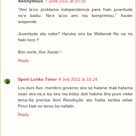
Anonymous
7 June 2011 at 10:18
“Ami la’os proklama independencia para halo juventude
ne’e badiu. Ne’e la’os ami nia komprimisu,” Xavier
arepende.
Juventude ida nebe? Haruka sira ba Weberek fila rai no
halo toos !!
Bon sorte, Avo Xavier !
Reply
Sport Loriko Timor
4 July 2011 at 15:24
Los duni Avo..membro governo sira só hatene mak hatama
osan sira ne,e ba sira nia bolso deit haluha tiha povo nebe
terus.Ita precisa duni Revolução atu hadia tamba selae
Povo kiak no terus ba nafatin .
Reply