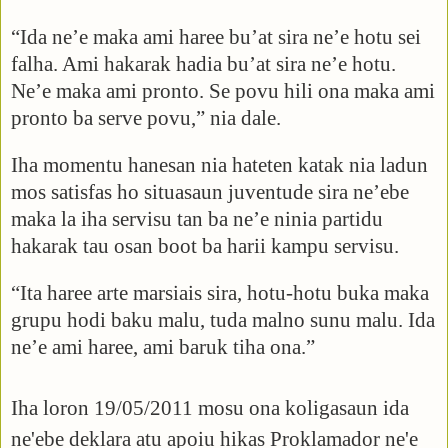
“Ida ne’e maka ami haree bu’at sira ne’e hotu sei
falha. Ami hakarak hadia bu’at sira ne’e hotu.
Ne’e maka ami pronto. Se povu hili ona maka ami
pronto ba serve povu,” nia dale.
Iha momentu hanesan nia hateten katak nia ladun
mos satisfas ho situasaun juventude sira ne’ebe
maka la iha servisu tan ba ne’e ninia partidu
hakarak tau osan boot ba harii kampu servisu.
“Ita haree arte marsiais sira, hotu-hotu buka maka
grupu hodi baku malu, tuda malno sunu malu. Ida
ne’e ami haree, ami baruk tiha ona.”
Iha loron 19/05/2011 mosu ona koligasaun ida
ne'ebe deklara atu apoiu hikas Proklamador ne'e