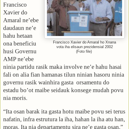
Francisco
Xavier do
Amaral ne’ebe
daudaun ne’e
hahu hetaan
ona beneficiu
Francisco Xavier do Amaral ho Xnana
vota iha elisaun prezidensial 2002
husi Governu
(Foto file)
AMP ne’ebe
ninia partidu rasik maka involve ne’e hahu hasai
fali on alia fian hamanas tilun ninian hasoru ninia
governu rasik wainhira gasta
orsamentu do
estadu bo’ot maibe seidauk konsege mudah povu
nia moris.
“Ita osan barak ita gasta hotu maibe povu sei terus
nafatin, infra estrutura la iha, hahan la iha atu han,
moras. Ita nia departamentu sira ne’e gasta osan,”