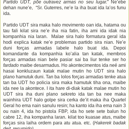
Partido UDT, põe outravez armas no seu lugar.
”
Ne’ebe
dehan nune’e,
“Sr. Guterres, ne’e la iha buat ida la’os funu
ida.
Partido UDT sira maka halo movimento oan ida, hatama ou
tau fali kilat sira ne’e iha nia fatin,
iha ami ida idak nia
kompanhia
nia laran.
Malae sira halo formatura geral ida
hodi explica katak ne’e problemas partido sira nian. Ne’e
duni forças armadas labele halo buat ida. Depoi
komandante da kompanhia ko’alia tan katak, membros
forças armadas nian bele pasiar sai ba liur tenke ser ho
fardado
maibe desarmadus
. Ho akontecimentos ida neé ami
hasai konkluzaun katak malae mutin ho UDT sira halo
plano hamutuk duni. Tan ba
lolos forças armadas tenke atua
tan ba UDT ho policia sira maka hamutuk tiha ona, maibe
ida nee la akontece. I ita hare di-diak katak malae mutin ho
UDT sira iha duni plano sekreto ida tan ba nee maka
wainhira UDT halo golpe sira cerka de’it maka iha Quartel
Geral ho ema nain sanulu resin
;
ha kanto ida iha ema nain 3
ou nain 4, ida ho pistola FBP, ida ho sete sete balun ho
cabre 12, iha kompanha laran. kilat too kuasae atus, maibe
forças sira laiha ordem para atu atua.
e
tc
.
(
Hakerek badak
deit
, resumido).