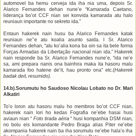
automovel ba hemu cerveja ida iha nia uma, depois Sr.
Alarico Fernandes dehan nune’e “Kamarada Caetano,
liderança bo’ot CCF nian sei konvida
kamarada
atu halo
reuniaun importante no sekreto ida.”
Entaun hakerek nain husu ba Alarico Fernandes katak
reuniaun ne’’e atu koalia asunto saida.
I
Sr. Alarico
Fernandes dehan, “atu ko’alia kona ba oin sa ita bele forma
Forças Armadas da Libertação nacional nian ida.” Hakerek
nain responde ba Sr. Alarico Fernandes nune’e, “ida ne’e
sa, ami prepara nanis ona bainhira maka ita hasoru malu
kamarada foo hatene de’it, hau pronto ona” etc.(
Hakerek
badak
deit
, resumido).
14
.
b
)
.
Sorumutu ho Saudoso Nicolau
Lobato no Dr. Mari
Alkatiri
To’o loron atu hasoru malu ho membros bo’ot CCF nian,
hakerek nain lori ho kedas Fografia ne’ebe hasai husi
aviaun nian “
Foto tirada a
é
ria
“
husi
kompanhia DSM nian,
no bolu eis komandante Pedro Braga alias Piter
ne’ebe
akompania hakerek nain ba iha sorumutu ne’ebe hala’o iha