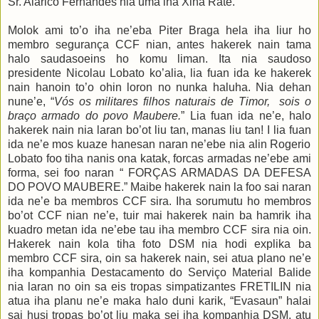
Sr. Alarico Fernandes nia uma iha Xina Rate.
Molok ami to’o iha ne’eba Piter
Braga
hela iha liur ho
membro segurança CCF nian, antes hakerek nain tama
halo saudasoeins ho komu liman. Ita nia saudoso
presidente Nicolau Lobato ko’alia, lia fuan ida ke hakerek
nain hanoin to’o ohin loron no nunka haluha. Nia dehan
nune’e, “
Vós os militares filhos naturais de Timor,
sois o
braço armado do povo Maubere.
” Lia fuan ida ne’e, halo
hakerek nain nia laran bo’ot liu tan, manas liu tan!
I lia fu
an
ida ne’e mos kuaze hanesan naran ne’ebe nia alin Rogerio
Lobato foo tiha nanis ona katak, forcas armadas ne’ebe ami
forma, sei foo naran “ FORÇAS ARMADAS DA DEFESA
DO POVO MAUBERE.”
Maibe hakerek nain la foo sai naran
ida ne’e ba membros CCF sira. Iha sorumutu
ho membros
bo’ot CCF nian
ne’e
, tuir mai
hakerek nain ba hamrik iha
kuadro metan ida ne’ebe tau iha membro CCF sira nia oin.
Hakerek nain kola tiha foto DSM nia hodi explika ba
membro CCF sira, oin sa hakerek nain, sei atua plano ne’e
iha kompanhia Destacamento do Serviço Material Balide
nia laran no oin sa eis tropas simpatizantes FRETILIN nia
atua iha planu ne’e maka halo duni karik, “Evasaun” halai
sai
husi
tropas bo’ot liu maka
sei
iha kompanhia DSM
,
atu