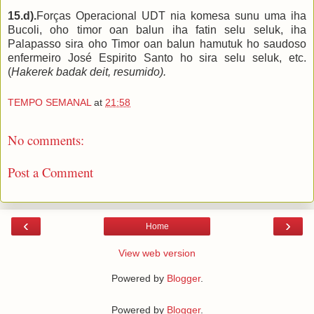
15
.d).
Forças Operacional UDT nia komesa sunu uma iha
Bucoli, oho timor oan balun iha fatin selu seluk, iha
Palapasso sira oho Timor oan balun
hamutuk ho
saudoso
enfermeiro José Espirito Santo
ho sira selu seluk
, etc.
(
Hakerek badak
deit
, resumido).
TEMPO SEMANAL
at
21:58
No comments:
Post a Comment
‹
›
Home
View web version
Powered by
Blogger
.
Powered by
Blogger
.