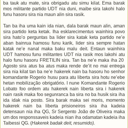
ba tauk atu mate, sira obrigadu atu simu kilat. Ema barak
mos militante partido UDT nia duni, maibe sira lakohi halo
funu hasoru sira nia maun alin sira rasik.
Tan ba iha uma kain ida nian, dala barak maun alin, aman
sira partido keta ketak. Iha esklarecimentus wainhira povo
sira hato’o perguntas ba lider sira katak keta partido ne’e
aban bainrua hamosu funu karik, lider sira sempre hatan
katak ne’e nanal maka baku malu deit. Entaun wainhira
UDT hamosu funu militantes UDT nia rasik mos lakohi atu
halo funu hasoru FRETILIN sira. Tan ba ne’e maka iha 20
Agosto sira atus ba atus maka rende de’it no mai entrega
sira nia kilat tan ba ne’e hakerek nain ba hasoru ho senhor
komandante Rogerio husu para atu liberta sira hotu ne’ebe
hetan mobilização obrigatório. I nune Komandante Rogerio
Lobato foo ordem atu hakerek nain liberta sira i hakerek
nain rasik maka foo segunranca ba sira no ba husik sira iha
ida idak nia posto. Sira barak maka sei moris, momento
hakerek nain ba liberta prisioneiros sira iha kadeia
detensaun nia iha QG, Sr Sergento João de Oliveira maka
um dos responssaveis kadeia nian iha odamatan kadeia iha
Taibessi QG
.
(
Hakerek badak deit
, resumido
).