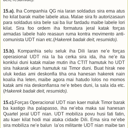
15
.a
).
Iha Companhia QG nia laran soldadus sira ema atus
ho kilat barak maibe labele atua. Malae sira fo autorizasaun
para soldadus sira bele sai ba liur fardadu maibe labele lori
kilat. Sira foo ordem iha formatura jeral katak forças
armadas labele halo reasaun ruma kontra movimento anti-
comunista UDT
nian etc
.
(
Hakerek badak
deit
, resumido).
15
.b
).
Kompanhia selu seluk iha Dili laran ne’e forças
operasional UDT nia la ba cerka sira ida, iha ne’e ita
konklui duni katak malae mutin iha CTIT hamutuk ho UDT
sira hakarak ukun hamutuk rai Timor duni.
B
uat hirak nee
uluk kedas ami deskonfia tiha ona hanesan hakerek nain
koalia iha leten, maibe agora mai hatudo lolos no momos
katak ami nia deskonfiansa ne’e tebes duni, la sala ida
etc
.
(
Hakerek badak
deit
, resumido).
15
.c).
Forças Operacional UDT nian kaer maluk Timor barak
ba kastigo iha palapasso, iha ne’eba maka sai hanesan
Quartel jeral UDT nian.
UDT mobiliza povu husi fati fatin,
atu kaer kilat hodi mai ataka cidade Dili.
Ema sira ne’ebe
sira mobiliza ne’e balun
la’os militante UDT nian maibe tan