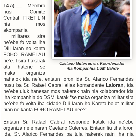
14.a).
Membro
husi Comite
Central FRETILIN
nia mos
akompania
militares sira
ne’ebe fo volta iha
Dili laran no kanta
FOHO RAMELAU
ne’e. I sira hakarak
Caetano Guterres eis Koordenador
atu hatene se
iha Kompanhia DSM Balide
maka organiza
hahalok ida ne’e, entaun loron ida Sr.
Alarico Fernandes
husu ba
Sr. Rafael Cabral alias komandante
Laloran
, ida
ne’ebe uluk hanesan mos
hakerek nain nia kolaborador ida
iha kompanhia do DS
M
, katak “se maka organiza militar sira
ne’ebe fo volta iha cidade Dili laran ho
K
areta bo’o
t militar
nian
no kanta FOHO RAMELAU nee?”
Entaun
Sr.
Rafael Cabral responde katak ida ne’ebe
organiza ne’e naran Caet
ano Guterres
. Entaun
liu t
iha loron
ida, Sr. Alarico Fernandes
ba
tula hakerek nain iha nia