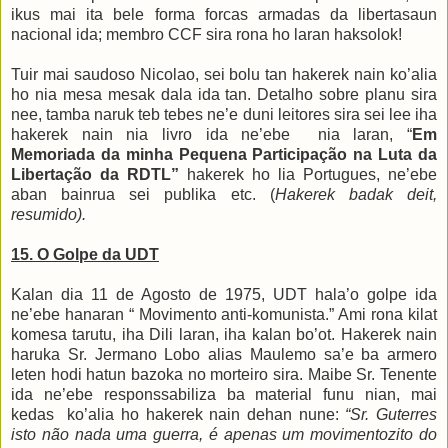
ikus mai ita bele forma forcas armadas da libertasaun
nacional ida;
membro CCF sira rona ho laran haksolok!
Tuir mai saudoso Nicolao, sei bolu tan hakerek nain ko’alia
ho nia mesa mesak dala ida tan.
Detalho sobre planu sira
nee,
tamba naruk teb tebes ne’e duni
leitores sira sei lee iha
hakerek nain nia livro ida ne’ebe
nia laran, “
Em
Memoriada
da
minha Pequena Participação na Luta da
Libertação da RDTL”
hakerek ho lia Portugues,
ne’ebe
aban bainrua sei publi
ka
etc
.
(
Hakerek badak
deit
,
resumido).
1
5. O
Golpe da UDT
Kalan dia 11 de Agosto de 1975, UDT hala’o golpe ida
ne’ebe hanaran “ Movimento anti-komunista.”
Ami rona kilat
komesa tarutu, iha Dili laran, iha kalan bo’ot. Hakerek nain
haruka Sr. Jermano Lobo alias Maulemo sa’e ba armero
leten hodi hatun bazoka no morteiro sira. Maibe Sr. Tenente
ida ne’ebe responssabiliza ba material funu nian, mai
kedas
ko’alia ho hakerek nain dehan nune:
“Sr. Guterres
isto não nada uma guerra, é apenas um movimentozito do